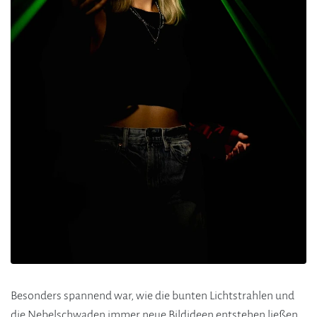
Besonders spannend war, wie die bunten Lichtstrahlen und
die Nebelschwaden immer neue Bildideen entstehen ließen.